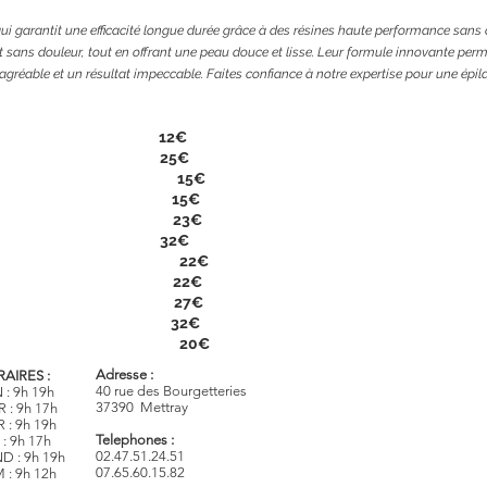
qui garantit une efficacité longue durée grâce à des résines haute performance sans
et sans douleur, tout en offrant une peau douce et lisse. Leur formule innovante perme
 agréable et un résultat impeccable. Faites confiance à notre expertise pour une épi
...............................................
12€
.................................................
25€
.......................................................
15€
.....................................................
15€
.....................................................
23€
.................................................
32€
.......................................................
22€
....................................................
22€
.....................................................
27€
.....................................................
32€
.......................................................
20€
Adresse :
AIRES :
40 rue des Bourgetteries
 : 9h 19h
37390 Mettray
 : 9h 17h
 : 9h 19h
Telephones :
 : 9h 17h
02.47.51.24.51
D : 9h 19h
07.65.60.15.82
 : 9h 12h