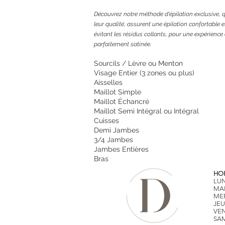
Découvrez notre méthode d'épilation exclusive, 
leur qualité, assurent une épilation confortable 
évitant les résidus collants, pour une expérience
parfaitement satinée.
Sourcils / Lèvre ou Menton
...........................
Visage Entier (3 zones ou plus)
...................
Aisselles
..................................................................
Maillot Simple
......................................................
Maillot Échancré
.................................................
Maillot Semi Intégral ou Intégral
................
Cuisses
.....................................................................
Demi Jambes
.........................................................
3/4 Jambes
............................................................
Jambes Entières
.................................................
Bras
............................................................................
HOR
LUN
MAR
MER
JEU
VEN
SAM